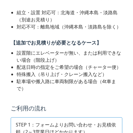
組立・設置 対応可：北海道・沖縄本島・淡路島
（別途お見積り）
対応不可：離島地域（沖縄本島・淡路島を除く）
ガーデンツール
ラティス・フェンス
【追加でお見積りが必要となるケース】
設置階にエレベーターが無い、または利用できな
い場合（階段上げ）
配送日時の指定をご希望の場合（チャーター便）
特殊搬入（吊り上げ・クレーン搬入など）
駐車場や搬入路に車両制限がある場合（4t車ま
収納庫・室外機カバー
温室
で）
ご利用の流れ
STEP 1：フォームよりお問い合わせ・お見積依
デコレーション
人工植物
頼（2～3営業日ほどかかります）