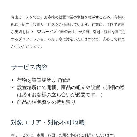
カテゴリーから探す
青山ガーデンでは、お客様の設置作業の負担を軽減するため、有料の
ブランドから探す
配送・組立・設置サービスをご提供しています。作業は、全国で豊富
な実績を持つ「SGムービング株式会社」が担当。引越・設置を専門と
シェード
ポーチ・オーニング
ご利用ガイド
するプロフェッショナルが丁寧に対応いたしますので、安心しておま
かせいただけます。
よくある質問
サービス内容
お問い合わせ
荷物を設置場所まで配達
デッキ・タイル・人工芝
レイズドベッドプランター
特定商取引法について
設置場所にて開梱、商品の組立や設置（開梱の際
は必ずお客様の立ち合いが必要です。）
プライバシーポリシー
商品の梱包資材の持ち帰り
会社概要
対象エリア・対応不可地域
プランター・シェルフ
花壇材
本サービスは、本州・四国・九州を中心にご利用いただけます。