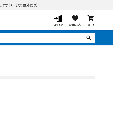
します！
（一部対象外あり）
favorite
shopping_cart
せ
ログイン
お気に入り
カート
search
ポーチ・オーニング
デッキ・タイル・人工芝
ガーデンツール
ラティス・フェンス