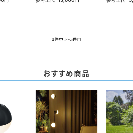
00円
参考上代
13,000円
参考上代
3
5
件中 1〜5件目
おすすめ商品