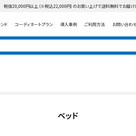
 税抜20,000円以上（※税込22,000円）のお買い上げで送料無料でお届け
ランド
コーディネートプラン
導入事例
ご利用方法
お問い合わ
パラソル
ライト・イルミネーション
シェード
ベッド
ランター
プランター・シェルフ
花壇材