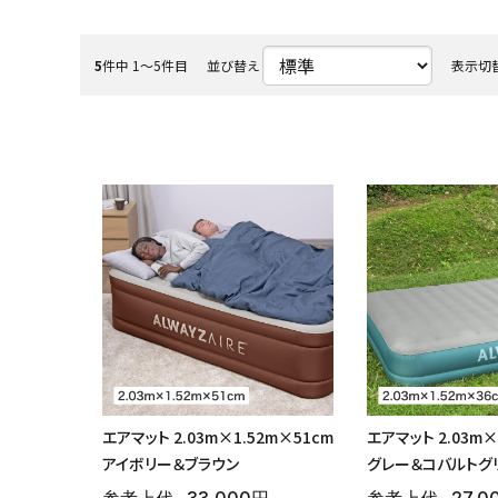
よくある質問
5
件中 1〜5件目
並び替え
表示切
お問い合わせ
特定商取引法について
収納庫・室外機
プライバシーポリシー
会社概要
エアマット 2.03m×1.52m×51cm
エアマット 2.03m×
アイボリー＆ブラウン
グレー＆コバルトグ