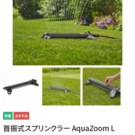
ご利用ガイド
よくある質問
シェード
ポーチ・オーニング
お問い合わせ
特定商取引法について
プライバシーポリシー
デッキ・タイル・人工芝
レイズドベッドプランター
会社概要
首振式スプリンクラー AquaZoom L
プランター・シェルフ
花壇材