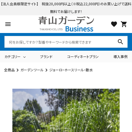
【法人会員様限定サイト】 税抜20,000円以上（※税込22,000円）のお買い上げで送料
無料でお届けします！
menu
favorite
shopping_cart
search
カテゴリー
ブランド
コーディネートプラン
導入事例
全商品
ガーデンツール
ジョーロ・ホースリール・散水
search
ログイン
会員登録
カテゴリーから探す
テーブル・チェアー・パラソル
ライト・イルミネーション
ブランドから探す