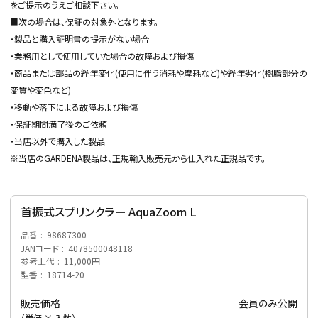
をご提示のうえご相談下さい。
■次の場合は、保証の対象外となります。
・製品と購入証明書の提示がない場合
・業務用として使用していた場合の故障および損傷
・商品または部品の経年変化(使用に伴う消耗や摩耗など)や経年劣化(樹脂部分の
変質や変色など)
・移動や落下による故障および損傷
アーチ・トレリス
・保証期間満了後のご依頼
・当店以外で購入した製品
※当店のGARDENA製品は、正規輸入販売元から仕入れた正規品です。
首振式スプリンクラー AquaZoom L
品番
98687300
JANコード
4078500048118
参考上代
11,000円
型番
18714-20
販売価格
会員のみ公開
（単価 × 入数）