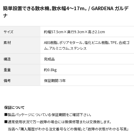
簡単設置できる散水機。散水幅4～17m。 / GARDENA ガルデ
ナ
サイズ
約幅57.5cm×奥行9.3cm×高さ2.1cm
ガーデンツール
ラティス・フェンス
素材
ABS樹脂、ポリアセタール、塩化ビニル樹脂、TPE、合成ゴ
ム、アルミニウム、ステンレス
構造
完成品
重量
約0.8kg
備考
保証期間：5年
収納庫・室外機カバー
温室
保証について
■製品パッケージについている保証期間をご確認下さい。
■通常使用状況で万一故障の場合には無償修理または交換致します。
当店へ「購入履歴がわかる注文番号などの情報」と「故障の状態がわかる写真」
デコレーション
人工植物