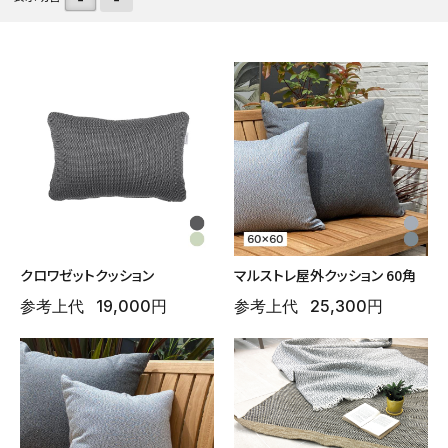
ご利用ガイド
よくある質問
シェード
ポーチ・オーニング
お問い合わせ
特定商取引法について
プライバシーポリシー
デッキ・タイル・人工芝
レイズドベッドプランター
クロワゼットクッション
マルストレ屋外クッション 60角
会社概要
参考上代
19,000円
参考上代
25,300円
プランター・シェルフ
花壇材