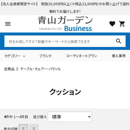
【法人会員様限定サイト】 税抜20,000円以上（※税込22,000円）のお買い上げで送料
無料でお届けします！
menu
favorite
shopping_cart
search
カテゴリー
ブランド
コーディネートプラン
導入事例
全商品
テーブル・チェアー・パラソル
search
クッション
ログイン
会員登録
カテゴリーから探す
テーブル・チェアー・パラソル
ライト・イルミネーション
4
件中 1〜4件目
並び替え
ブランドから探す
表示切替