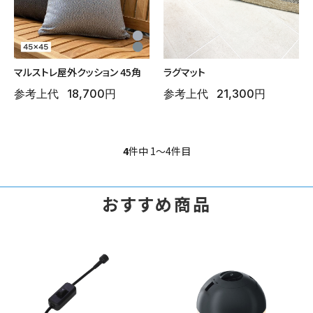
マルストレ屋外クッション 45角
ラグマット
ガーデンツール
ラティス・フェンス
参考上代
18,700円
参考上代
21,300円
4
件中 1〜4件目
おすすめ商品
収納庫・室外機カバー
温室
デコレーション
人工植物