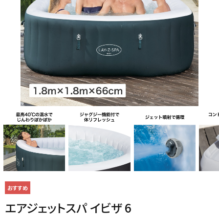
ご利用ガイド
よくある質問
シェード
ポーチ・オーニング
お問い合わせ
特定商取引法について
プライバシーポリシー
デッキ・タイル・人工芝
レイズドベッドプランター
会社概要
エアジェットスパ イビザ 6
プランター・シェルフ
花壇材