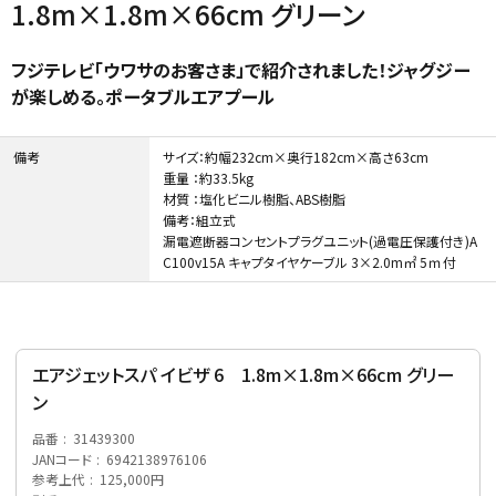
1.8m×1.8m×66cm グリーン
フジテレビ「ウワサのお客さま」で紹介されました！ジャグジー
が楽しめる。ポータブルエアプール
ガーデンツール
ラティス・フェンス
備考
サイズ：約幅232cm×奥行182cm×高さ63cm
重量 ：約33.5kg
材質 ：塩化ビニル樹脂、ABS樹脂
備考：組立式
漏電遮断器コンセントプラグユニット(過電圧保護付き)A
C100v15A キャプタイヤケーブル 3×2.0m㎡ 5ｍ付
収納庫・室外機カバー
温室
エアジェットスパ イビザ 6 1.8m×1.8m×66cm グリー
ン
品番
31439300
JANコード
6942138976106
参考上代
125,000円
デコレーション
人工植物