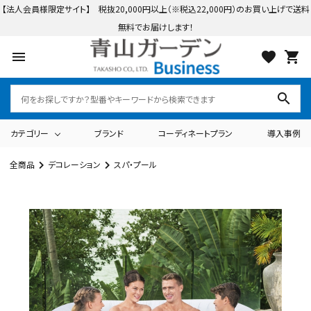
【法人会員様限定サイト】 税抜20,000円以上（※税込22,000円）のお買い上げで送料
無料でお届けします！
menu
favorite
shopping_cart
search
カテゴリー
ブランド
コーディネートプラン
導入事例
全商品
デコレーション
スパ・プール
search
ログイン
会員登録
カテゴリーから探す
テーブル・チェアー・パラソル
ライト・イルミネーション
ブランドから探す