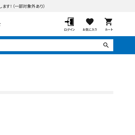
します！
（一部対象外あり）
favorite
shopping_cart
せ
ログイン
お気に入り
カート
search
ポーチ・オーニング
デッキ・タイル・人工芝
ガーデンツール
ラティス・フェンス