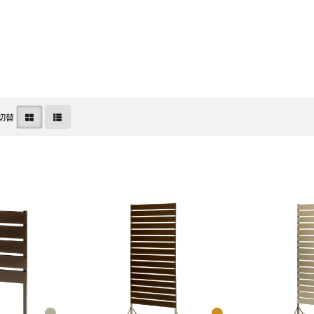
カバー
温室
デコレーション
切替