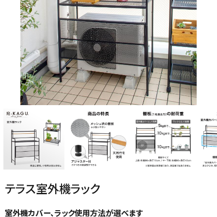
ご利用ガイド
よくある質問
シェード
ポーチ・オーニング
お問い合わせ
特定商取引法について
プライバシーポリシー
デッキ・タイル・人工芝
レイズドベッドプランター
会社概要
テラス室外機ラック
プランター・シェルフ
花壇材
室外機カバー、ラック使用方法が選べます