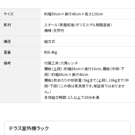
サイズ
約幅90cm×奥行40cm×高さ120cm
素材
スチール（表面処理/ポリエステル樹脂塗装）
横棒：天然竹
ガーデンツール
ラティス・フェンス
構造
組立式
重量
約8.4kg
備考
付属工具：六角レンチ
棚板（上段）：約幅86cm×奥行16cm、棚板（中段・下
段）：約幅86cm×奥行40cm
棚板1枚あたりの耐荷重：5kgまで（上段）、10kgまで（中
段・下段）（この値は実測値です。保証値ではありませ
収納庫・室外機カバー
温室
ん。）
本体組立時間：2人以上で20分未満
テラス室外機ラック
デコレーション
人工植物