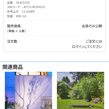
品番
56410100
JANコード
4975149564101
参考上代
15,000円
型番
MSF-34
販売価格
会員のみ公開
（単価 × 入数）
アーチ・トレリス
注文数
ご注文には
ログイン
してください
関連商品