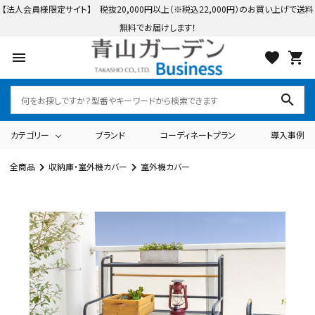
【法人会員様限定サイト】 税抜20,000円以上（※税込22,000円）のお買い上げで送料
無料でお届けします！
menu
favorite
shopping_cart
search
カテゴリー
ブランド
コーディネートプラン
導入事例
全商品
収納庫・室外機カバー
室外機カバー
search
ログイン
会員登録
カテゴリーから探す
テーブル・チェアー・パラソル
ライト・イルミネーション
ブランドから探す