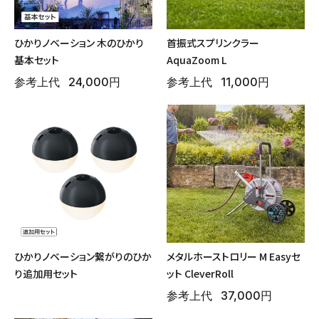
ひかりノベーション 木のひかり
首振式スプリンクラー
基本セット
AquaZoom L
参考上代
24,000円
参考上代
11,000円
ひかりノベーション繋がりのひか
メタルホーストロリー M Easyセ
り追加用セット
ット CleverRoll
参考上代
37,000円