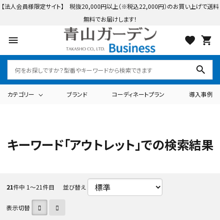
【法人会員様限定サイト】 税抜20,000円以上（※税込22,000円）のお買い上げで送料
無料でお届けします！
menu
favorite
shopping_cart
search
カテゴリー
ブランド
コーディネートプラン
導入事例
search
キーワード「アウトレット」での検索結果
ログイン
会員登録
21
件中 1〜21件目
並び替え
カテゴリーから探す
テーブル・チェアー・パラソル
ライト・イルミネーション
表示切替
ブランドから探す