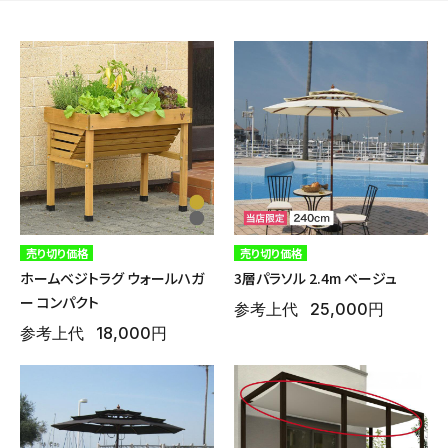
ご利用ガイド
よくある質問
シェード
ポーチ・オーニング
お問い合わせ
特定商取引法について
プライバシーポリシー
売り切り価格
売り切り価格
デッキ・タイル・人工芝
レイズドベッドプランター
ホームベジトラグ ウォールハガ
3層パラソル 2.4m ベージュ
会社概要
ー コンパクト
参考上代
25,000円
参考上代
18,000円
プランター・シェルフ
花壇材