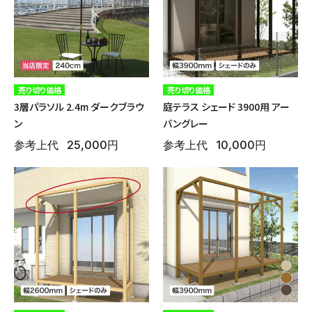
ガーデンツール
ラティス・フェンス
売り切り価格
売り切り価格
3層パラソル 2.4m ダークブラウ
庭テラス シェード 3900用 アー
ン
バングレー
参考上代
25,000円
参考上代
10,000円
収納庫・室外機カバー
温室
デコレーション
人工植物