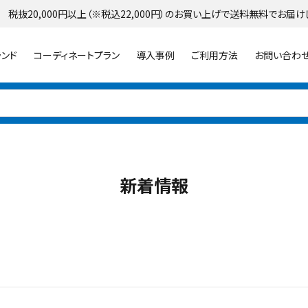
 税抜20,000円以上（※税込22,000円）のお買い上げで送料無料でお届け
ランド
コーディネートプラン
導入事例
ご利用方法
お問い合わ
新着情報
パラソル
ライト・イルミネーション
シェード
ランター
プランター・シェルフ
花壇材