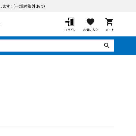
します！
（一部対象外あり）
favorite
shopping_cart
せ
ログイン
お気に入り
カート
search
ポーチ・オーニング
デッキ・タイル・人工芝
ガーデンツール
ラティス・フェンス