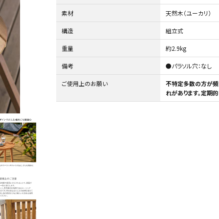
素材
天然木（ユーカリ）
構造
組立式
重量
約2.9kg
備考
●パラソル穴：なし
カバー
温室
デコレーション
ご使用上のお願い
不特定多数の方が頻
れがあります。定期