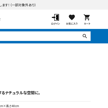
します！
（一部対象外あり）
favorite
shopping_cart
せ
ログイン
お気に入り
カート
search
ポーチ・オーニング
デッキ・タイル・人工芝
するナチュラルな空間に。
cm×高さ40cm
ガーデンツール
ラティス・フェンス