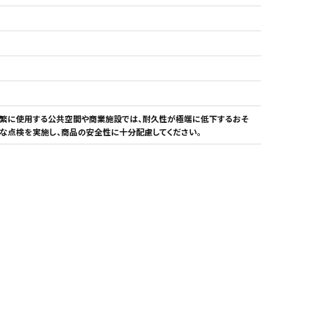
人工植物
アーチ・トレリス
繁に使用する公共空間や商業施設では、耐久性が極端に低下するおそ
的な点検を実施し、商品の安全性に十分配慮してください。